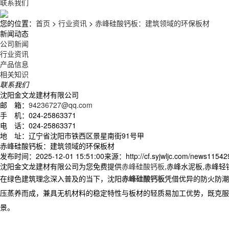
联系我们
您的位置：
首页
>
行业资讯
>
赤峰硅酸钙板：建筑领域的环保板材
新闻动态
公司新闻
行业资讯
产品信息
相关知识
联系我们
沈阳金文龙建材有限公司
邮 箱：
94236727@qq.com
手 机：024-25863371
电 话：024-25863371
地 址：辽宁省沈阳市铁西区景星南街91号甲
赤峰硅酸钙板：建筑领域的环保板材
发布时间：2025-12-01 15:51:00
来源：http://cf.syjwljc.com/news11542
沈阳金文龙建材有限公司为您免费提供
赤峰硅酸钙板
,赤峰水泥板,赤峰
在绿色建筑理念深入普及的当下，沈阳
赤峰硅酸钙板
凭借优异的防火防潮
压蒸养而成，兼具无机材料的稳定特性与板材的轻质易加工优势，既克服
景。