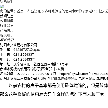
联系我们
您的位置：
首页
>
行业资讯
>
赤峰水泥板的使用寿命你了解过吗？快来
新闻动态
公司新闻
行业资讯
产品信息
相关知识
联系我们
沈阳金文龙建材有限公司
邮 箱：
94236727@qq.com
手 机：024-25863371
电 话：024-25863371
地 址：辽宁省沈阳市铁西区景星南街91号甲
赤峰水泥板的使用寿命你了解过吗？快来看
发布时间：2022-06-10 09:39:00
来源：http://cf.syjwljc.com/news82035
沈阳金文龙建材有限公司为您免费提供
赤峰硅酸钙板
,赤峰水泥板,赤峰
以前农村的房子基本都是使用砖体建造的，但是砖体在
那么这种楼板的使用寿命是什么样的呢？下面来和厂家