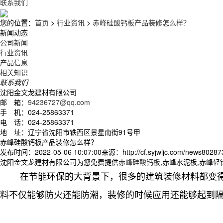
联系我们
您的位置：
首页
>
行业资讯
>
赤峰硅酸钙板产品装修怎么样？
新闻动态
公司新闻
行业资讯
产品信息
相关知识
联系我们
沈阳金文龙建材有限公司
邮 箱：
94236727@qq.com
手 机：024-25863371
电 话：024-25863371
地 址：辽宁省沈阳市铁西区景星南街91号甲
赤峰硅酸钙板产品装修怎么样？
发布时间：2022-05-06 10:07:00
来源：http://cf.syjwljc.com/news80287
沈阳金文龙建材有限公司为您免费提供
赤峰硅酸钙板
,赤峰水泥板,赤峰
在节能环保的大背景下，很多的建筑装修材料都变得
料不仅能够防火还能防潮，装修的时候应用还能够起到